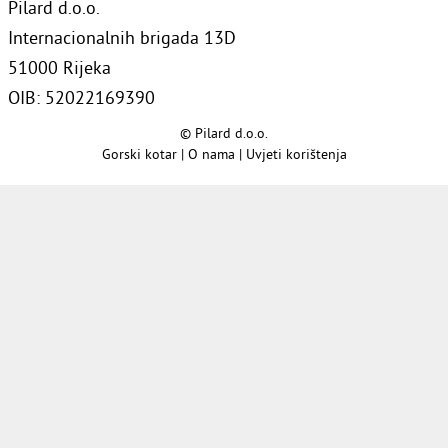
Pilard d.o.o.
Internacionalnih brigada 13D
51000 Rijeka
OIB: 52022169390
© Pilard d.o.o.
Gorski kotar
|
O nama
|
Uvjeti korištenja